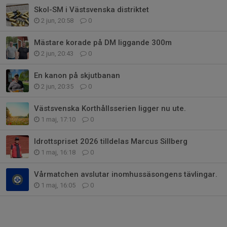
Skol-SM i Västsvenska distriktet
2 jun, 20:58
0
Mästare korade på DM liggande 300m
2 jun, 20:43
0
En kanon på skjutbanan
2 jun, 20:35
0
Västsvenska Korthållsserien ligger nu ute.
1 maj, 17:10
0
Idrottspriset 2026 tilldelas Marcus Sillberg
1 maj, 16:18
0
Vårmatchen avslutar inomhussäsongens tävlingar.
1 maj, 16:05
0