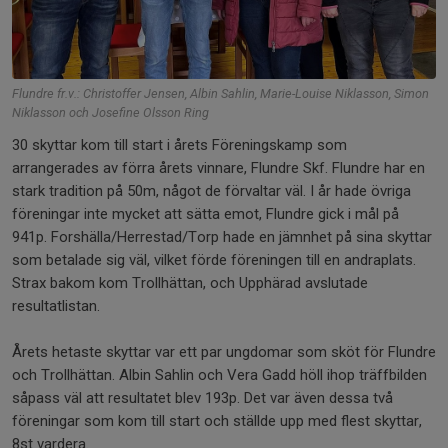
Flundre fr.v.: Christoffer Jensen, Albin Sahlin, Marie-Louise Niklasson, Simon
Niklasson och Josefine Olsson Ring
30 skyttar kom till start i årets Föreningskamp som
arrangerades av förra årets vinnare, Flundre Skf. Flundre har en
stark tradition på 50m, något de förvaltar väl. I år hade övriga
föreningar inte mycket att sätta emot, Flundre gick i mål på
941p. Forshälla/Herrestad/Torp hade en jämnhet på sina skyttar
som betalade sig väl, vilket förde föreningen till en andraplats.
Strax bakom kom Trollhättan, och Upphärad avslutade
resultatlistan.
Årets hetaste skyttar var ett par ungdomar som sköt för Flundre
och Trollhättan. Albin Sahlin och Vera Gadd höll ihop träffbilden
såpass väl att resultatet blev 193p. Det var även dessa två
föreningar som kom till start och ställde upp med flest skyttar,
8st vardera.