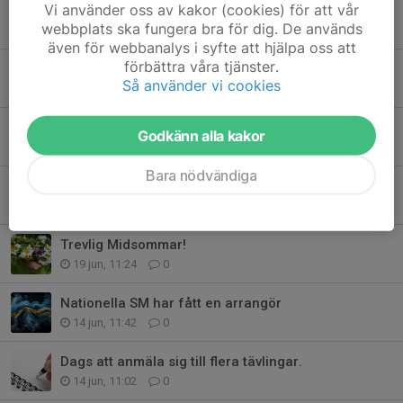
Vi använder oss av kakor (cookies) för att vår
2026 års DM är avgjord
webbplats ska fungera bra för dig. De används
4 jul, 23:47
0
även för webbanalys i syfte att hjälpa oss att
förbättra våra tjänster.
Nytt datum för Flundreträffen
Så använder vi cookies
30 jun, 12:47
0
Bohusträffen och Västra Götalandsmästerskap
Godkänn alla kakor
24 jun, 22:03
0
Bara nödvändiga
Korthållsserien är igång
20 jun, 18:44
0
Trevlig Midsommar!
19 jun, 11:24
0
Nationella SM har fått en arrangör
14 jun, 11:42
0
Dags att anmäla sig till flera tävlingar.
14 jun, 11:02
0