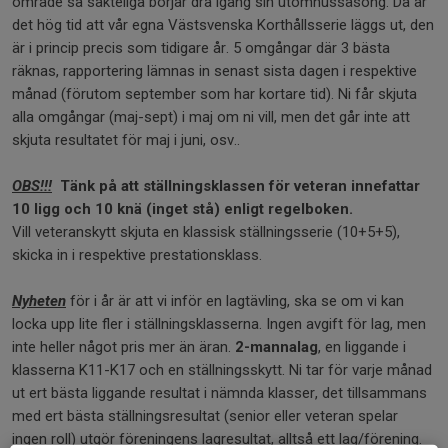
område så sakteliga börjar dra igång sin utomhussäsong. Då är
det hög tid att vår egna Västsvenska Korthållsserie läggs ut, den
är i princip precis som tidigare år. 5 omgångar där 3 bästa
räknas, rapportering lämnas in senast sista dagen i respektive
månad (förutom september som har kortare tid). Ni får skjuta
alla omgångar (maj-sept) i maj om ni vill, men det går inte att
skjuta resultatet för maj i juni, osv..
OBS!!!
Tänk på att ställningsklassen för veteran innefattar
10 ligg och 10 knä (inget stå) enligt regelboken.
Vill veteranskytt skjuta en klassisk ställningsserie (10+5+5),
skicka in i respektive prestationsklass.
Nyheten
för i år är att vi inför en lagtävling, ska se om vi kan
locka upp lite fler i ställningsklasserna. Ingen avgift för lag, men
inte heller något pris mer än äran.
2-mannalag
, en liggande i
klasserna K11-K17 och en ställningsskytt. Ni tar för varje månad
ut ert bästa liggande resultat i nämnda klasser, det tillsammans
med ert bästa ställningsresultat (senior eller veteran spelar
ingen roll) utgör föreningens lagresultat, alltså ett lag/förening.