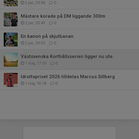
2 jun, 20:58
0
Mästare korade på DM liggande 300m
2 jun, 20:43
0
En kanon på skjutbanan
2 jun, 20:35
0
Västsvenska Korthållsserien ligger nu ute.
1 maj, 17:10
0
Idrottspriset 2026 tilldelas Marcus Sillberg
1 maj, 16:18
0