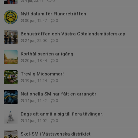
4 jul, 23:47
0
Nytt datum för Flundreträffen
30 jun, 12:47
0
Bohusträffen och Västra Götalandsmästerskap
24 jun, 22:03
0
Korthållsserien är igång
20 jun, 18:44
0
Trevlig Midsommar!
19 jun, 11:24
0
Nationella SM har fått en arrangör
14 jun, 11:42
0
Dags att anmäla sig till flera tävlingar.
14 jun, 11:02
0
Skol-SM i Västsvenska distriktet