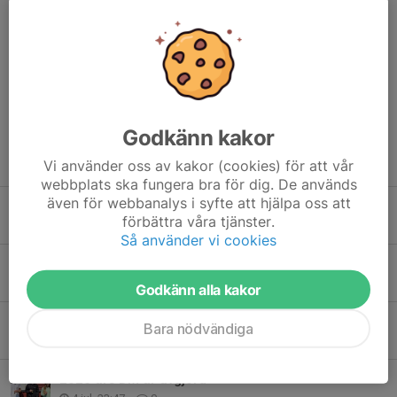
Inbjudan 2026 Västsvenska Korthållsserie
Dela nyhet
Godkänn kakor
Tidigare nyheter
Vi använder oss av kakor (cookies) för att vår
webbplats ska fungera bra för dig. De används
även för webbanalys i syfte att hjälpa oss att
Dags att anmäla sig för tävlingar.
förbättra våra tjänster.
Idag, 12:48
0
Så använder vi cookies
Sport-SM Västerås
29 jul, 19:02
0
Godkänn alla kakor
Två lag vidare i Korthållscupen
Bara nödvändiga
5 jul, 12:00
0
2026 års DM är avgjord