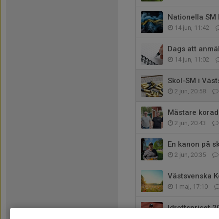
Nationella SM 
14 jun, 11:42
Dags att anmäla 
14 jun, 11:02
Skol-SM i Väst
2 jun, 20:58
Mästare korad
2 jun, 20:43
En kanon på s
2 jun, 20:35
Västsvenska Ko
1 maj, 17:10
Idrottspriset 2
1 maj, 16:18