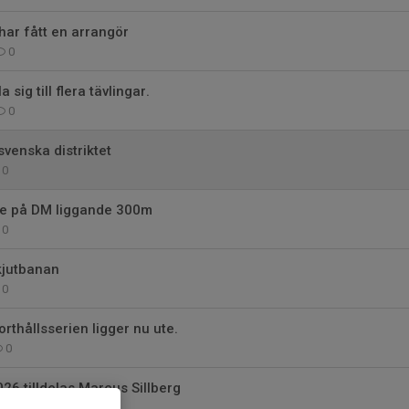
har fått en arrangör
0
sig till flera tävlingar.
0
svenska distriktet
0
e på DM liggande 300m
0
kjutbanan
0
rthållsserien ligger nu ute.
0
026 tilldelas Marcus Sillberg
0