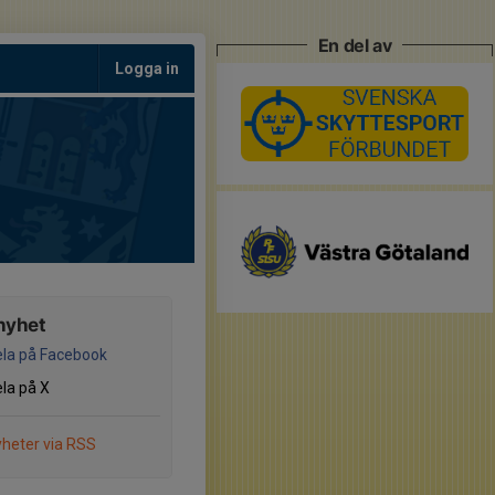
En del av
Logga in
nyhet
la på Facebook
la på X
heter via RSS