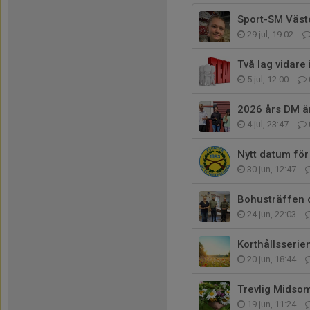
Sport-SM Väst
29 jul, 19:02
Två lag vidare
5 jul, 12:00
2026 års DM ä
4 jul, 23:47
Nytt datum för
30 jun, 12:47
Bohusträffen 
24 jun, 22:03
Korthållsserie
20 jun, 18:44
Trevlig Midso
19 jun, 11:24