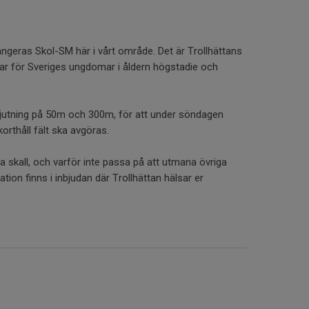
angeras Skol-SM här i vårt område. Det är Trollhättans
ar för Sveriges ungdomar i åldern högstadie och
jutning på 50m och 300m, för att under söndagen
korthåll fält ska avgöras.
skall, och varför inte passa på att utmana övriga
mation finns i inbjudan där Trollhättan hälsar er