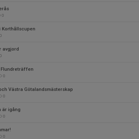
erås
0
 i Korthållscupen
0
r avgjord
0
 Flundreträffen
0
och Västra Götalandsmästerskap
0
n är igång
0
mmar!
0