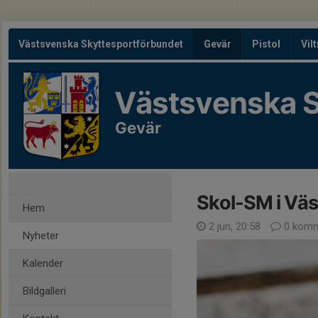
Västsvenska Skyttesportförbundet
Gevär
Pistol
Vil
Västsvenska S
Gevär
Skol-SM i Väs
Hem
2 jun, 20:58
0 komm
Nyheter
Kalender
Bildgalleri