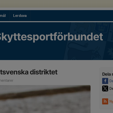
tmål
Lerduva
kyttesportförbundet
tsvenska distriktet
Dela 
entarer
De
De
Ny