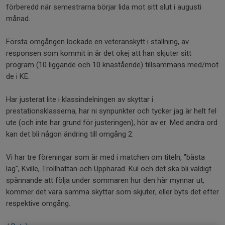
förberedd när semestrarna börjar lida mot sitt slut i augusti
månad.
Första omgången lockade en veteranskytt i ställning, av
responsen som kommit in är det okej att han skjuter sitt
program (10 liggande och 10 knästående) tillsammans med/mot
de i KE.
Har justerat lite i klassindelningen av skyttar i
prestationsklasserna, har ni synpunkter och tycker jag är helt fel
ute (och inte har grund för justeringen), hör av er. Med andra ord
kan det bli någon ändring till omgång 2.
Vi har tre föreningar som är med i matchen om titeln, "bästa
lag", Kville, Trollhättan och Upphärad. Kul och det ska bli väldigt
spännande att följa under sommaren hur den här mynnar ut,
kommer det vara samma skyttar som skjuter, eller byts det efter
respektive omgång.