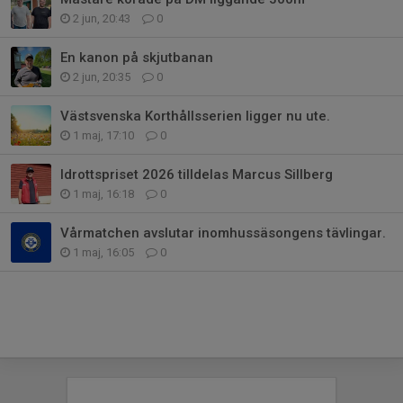
2 jun, 20:43
0
En kanon på skjutbanan
2 jun, 20:35
0
Västsvenska Korthållsserien ligger nu ute.
1 maj, 17:10
0
Idrottspriset 2026 tilldelas Marcus Sillberg
1 maj, 16:18
0
Vårmatchen avslutar inomhussäsongens tävlingar.
1 maj, 16:05
0