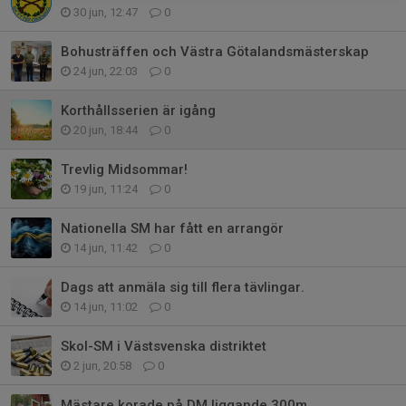
30 jun, 12:47
0
Bohusträffen och Västra Götalandsmästerskap
24 jun, 22:03
0
Korthållsserien är igång
20 jun, 18:44
0
Trevlig Midsommar!
19 jun, 11:24
0
Nationella SM har fått en arrangör
14 jun, 11:42
0
Dags att anmäla sig till flera tävlingar.
14 jun, 11:02
0
Skol-SM i Västsvenska distriktet
2 jun, 20:58
0
Mästare korade på DM liggande 300m