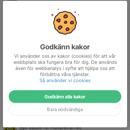
/
Patrik
In och kika på resultaten
här
.
Dela nyhet
Godkänn kakor
Vi använder oss av kakor (cookies) för att vår
Tidigare nyheter
webbplats ska fungera bra för dig. De används
även för webbanalys i syfte att hjälpa oss att
Sport-SM Västerås
förbättra våra tjänster.
29 jul, 19:02
0
Så använder vi cookies
Två lag vidare i Korthållscupen
Godkänn alla kakor
5 jul, 12:00
0
2026 års DM är avgjord
Bara nödvändiga
4 jul, 23:47
0
Nytt datum för Flundreträffen