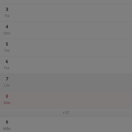
3
Tis
4
Ons
5
Tor
6
Fre
7
Lör
8
Sön
v.37
9
Mån