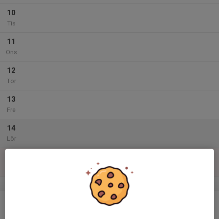
10
Tis
11
Ons
12
Tor
13
Fre
14
Lör
15
Sön
v.38
16
Mån