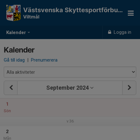
Västsvenska Skyttesportförbundet
Viltmål
Logga in
Kalender
Kalender
Gå till idag
|
Prenumerera
September 2024
1
Sön
v.36
2
Mån