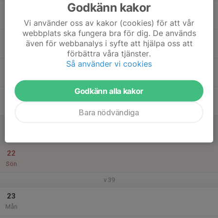
Godkänn kakor
17
Tis
Vi använder oss av kakor (cookies) för att vår
webbplats ska fungera bra för dig. De används
18
18:00
Föreningsträff Paraskytte
även för webbanalys i syfte att hjälpa oss att
20:30
Ons
RF-SISU Västra Götaland, Mejerigatan 1
förbättra våra tjänster.
Så använder vi cookies
19
Tor
Godkänn alla kakor
20
Fre
Bara nödvändiga
21
Lör
22
Sön
v.39
23
Mån