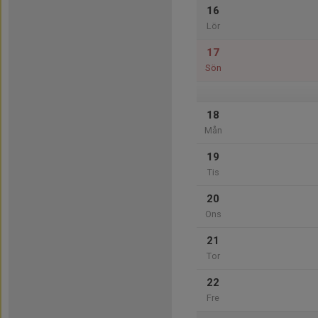
16
Lör
17
Sön
18
Mån
19
Tis
20
Ons
21
Tor
22
Fre