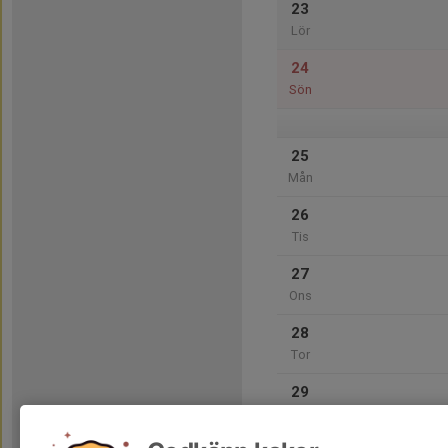
23
Lör
24
Sön
25
Mån
26
Tis
27
Ons
28
Tor
29
Fre