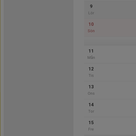
9
Lör
10
Sön
11
Mån
12
Tis
13
Ons
14
Tor
15
Fre