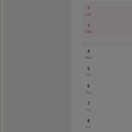
2
Lör
3
Sön
4
Mån
5
Tis
6
Ons
7
Tor
8
Fre