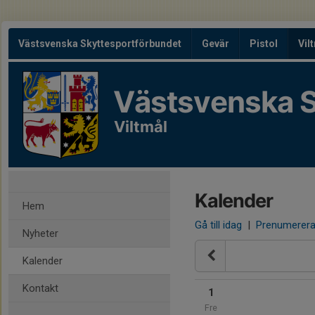
Västsvenska Skyttesportförbundet
Gevär
Pistol
Vil
Västsvenska S
Viltmål
Kalender
Hem
Gå till idag
|
Prenumerer
Nyheter
Kalender
Kontakt
1
Fre