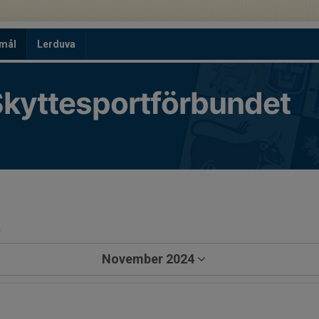
tmål
Lerduva
kyttesportförbundet
a
November 2024