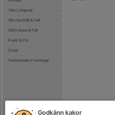
Kontakt
10m Luftgevär
50m Korthåll & Fält
300m Bana & Fält
K-pist & Prs
Övrigt
Västsvenska Föreningar
Godkänn kakor