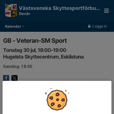
Västsvenska Skyttesportförbundet
Gevär
Logga in
Kalender
GB - Veteran-SM Sport
Torsdag 30 jul, 18:00-19:00
Hugelsta Skyttecentrum, Eskilstuna
Samling: 18:00