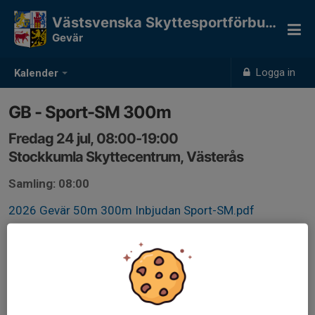
Västsvenska Skyttesportförbundet
Gevär
Logga in
Kalender
GB - Sport-SM 300m
Fredag 24 jul, 08:00-19:00
Stockkumla Skyttecentrum, Västerås
Samling: 08:00
2026 Gevär 50m 300m Inbjudan Sport-SM.pdf