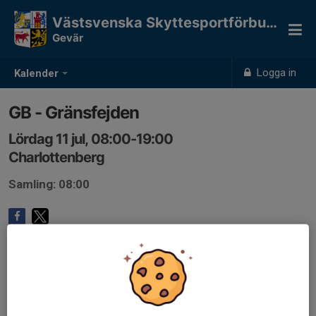
Västsvenska Skyttesportförbundet
Gevär
Logga in
Kalender
GB - Gränsfejden
Lördag 11 jul, 08:00-19:00
Charlottenberg
Samling: 08:00