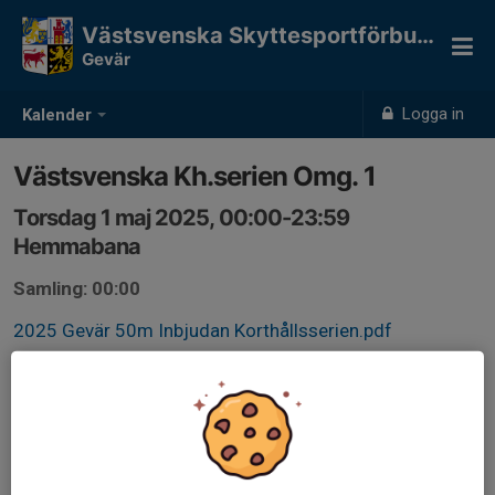
Västsvenska Skyttesportförbundet
Gevär
Logga in
Kalender
Västsvenska Kh.serien Omg. 1
Torsdag 1 maj 2025, 00:00-23:59
Hemmabana
Samling: 00:00
2025 Gevär 50m Inbjudan Korthållsserien.pdf